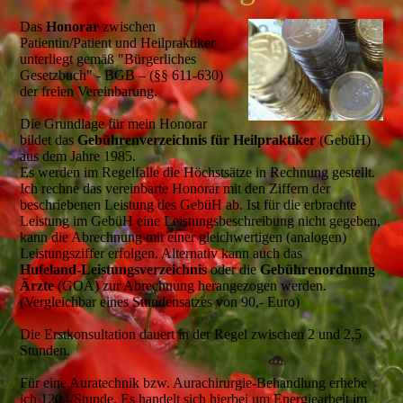
Das
Honorar
zwischen
Patientin/Patient und Heilpraktiker
unterliegt gemäß "Bürgerliches
Gesetzbuch" - BGB – (§§ 611-630)
der freien Vereinbarung.
Die Grundlage für mein Honorar
bildet das
Gebührenverzeichnis für Heilpraktiker
(GebüH)
aus dem Jahre 1985.
Es werden im Regelfalle die Höchstsätze in Rechnung gestellt.
Ich rechne das vereinbarte Honorar mit den Ziffern der
beschriebenen Leistung des GebüH ab. Ist für die erbrachte
Leistung im GebüH eine Leistungsbeschreibung nicht gegeben,
kann die Abrechnung mit einer gleichwertigen (analogen)
Leistungsziffer erfolgen. Alternativ kann auch das
Hufeland-Leistungsverzeichnis
oder die
Gebührenordnung
Ärzte
(GOÄ) zur Abrechnung herangezogen werden.
(Vergleichbar eines Stundensatzes von 90,- Euro)
Die Erstkonsultation dauert in der Regel zwischen 2 und 2,5
Stunden.
Für eine Auratechnik bzw. Aurachirurgie-Behandlung erhebe
ich 120,-/Stunde. Es handelt sich hierbei um Energiearbeit im