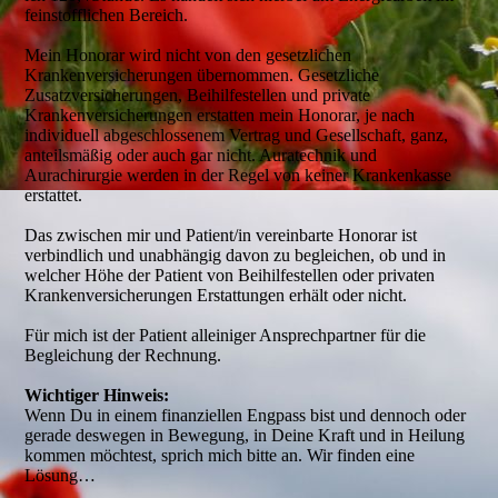
feinstofflichen Bereich.
Mein Honorar wird nicht von den gesetzlichen
Krankenversicherungen übernommen. Gesetzliche
Zusatzversicherungen, Beihilfestellen und private
Krankenversicherungen erstatten mein Honorar, je nach
individuell abgeschlossenem Vertrag und Gesellschaft, ganz,
anteilsmäßig oder auch gar nicht. Auratechnik und
Aurachirurgie werden in der Regel von keiner Krankenkasse
erstattet.
Das zwischen mir und Patient/in vereinbarte Honorar ist
verbindlich und unabhängig davon zu begleichen, ob und in
welcher Höhe der Patient von Beihilfestellen oder privaten
Krankenversicherungen Erstattungen erhält oder nicht.
Für mich ist der Patient alleiniger Ansprechpartner für die
Begleichung der Rechnung.
Wichtiger Hinweis:
Wenn Du in einem finanziellen Engpass bist und dennoch oder
gerade deswegen in Bewegung, in Deine Kraft und in Heilung
kommen möchtest, sprich mich bitte an. Wir finden eine
Lösung…