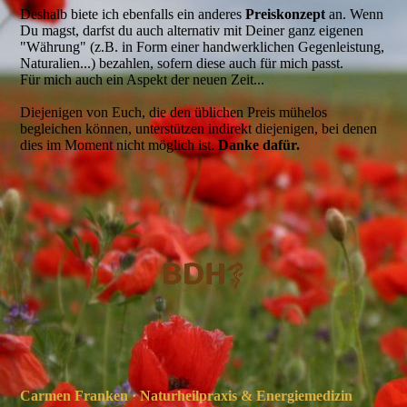
Deshalb biete ich ebenfalls ein anderes
Preiskonzept
an. Wenn
Du magst, darfst du auch alternativ mit Deiner ganz eigenen
"Währung" (z.B. in Form einer handwerklichen Gegenleistung,
Naturalien...) bezahlen, sofern diese auch für mich passt.
Für mich auch ein Aspekt der neuen Zeit...
Diejenigen von Euch, die den üblichen Preis mühelos
begleichen können, unterstützen indirekt diejenigen, bei denen
dies im Moment nicht möglich ist.
Danke dafür.
Carmen Franken · Naturheilpraxis & Energiemedizin